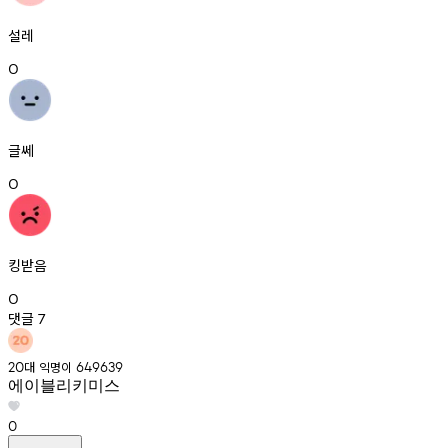
설레
0
글쎄
0
킹받음
0
댓글
7
대
익명이
20
649639
에이블리키미스
0