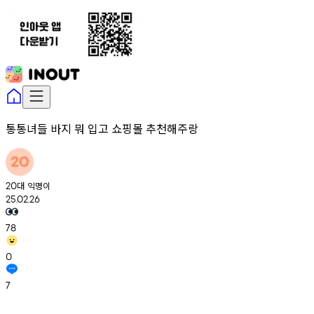
통통녀들 바지 뭐 입고 쇼핑몰 추천해주랑
대
익명이
20
25.02.26
78
0
7