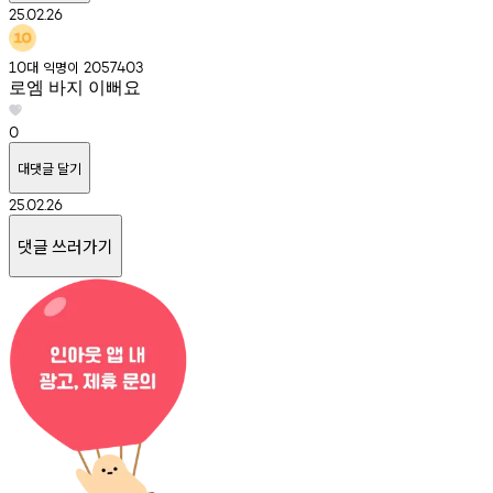
25.02.26
대
익명이
10
2057403
로엠 바지 이뻐요
0
대댓글 달기
25.02.26
댓글 쓰러가기