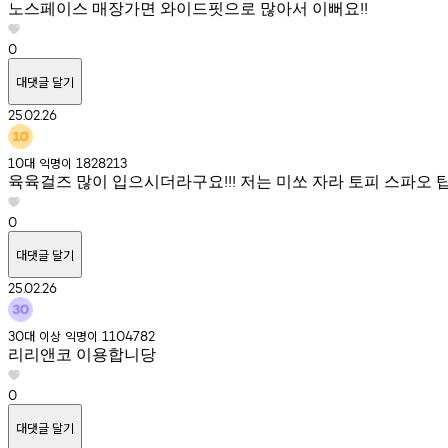
노스페이스 매장가면 와이드핏으로 많아서 이뻐요!!
0
대댓글 달기
25.02.26
대
익명이
10
1828213
육육걸즈 많이 입으시더라구요!!! 저는 미쏘 자라 토피 스파오
0
대댓글 달기
25.02.26
대
이상
익명이
30
1104782
리리앤코 이용합니당
0
대댓글 달기