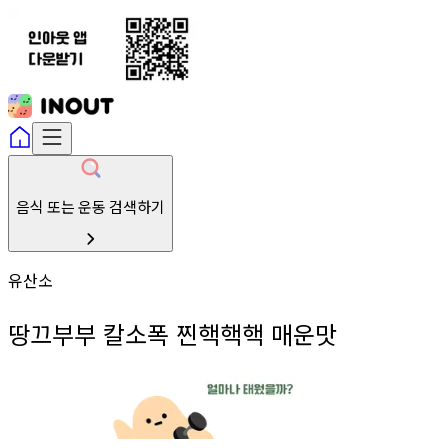
음식 또는 운동 검색하기
유산소
땅끄부부 칼소폭 찐핵핵핵 매운맛