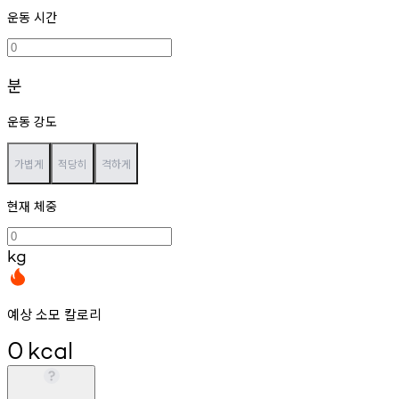
운동 시간
분
운동 강도
가볍게
적당히
격하게
현재 체중
kg
예상 소모 칼로리
0
kcal