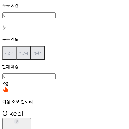
운동 시간
분
운동 강도
가볍게
적당히
격하게
현재 체중
kg
예상 소모 칼로리
0
kcal