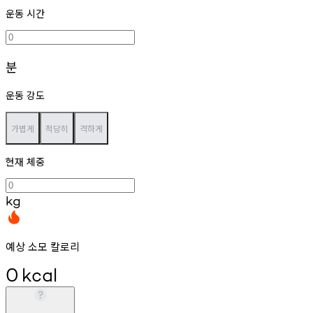
운동 시간
분
운동 강도
가볍게
적당히
격하게
현재 체중
kg
예상 소모 칼로리
0
kcal