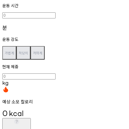
운동 시간
분
운동 강도
가볍게
적당히
격하게
현재 체중
kg
예상 소모 칼로리
0
kcal