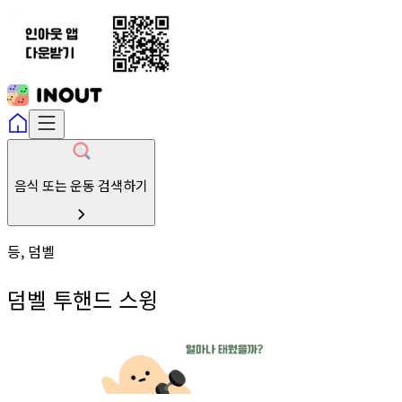
음식 또는 운동 검색하기
등, 덤벨
덤벨 투핸드 스윙