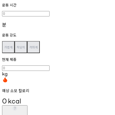
운동 시간
분
운동 강도
가볍게
적당히
격하게
현재 체중
kg
예상 소모 칼로리
0
kcal