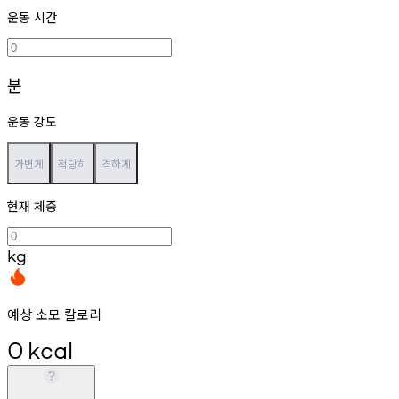
운동 시간
분
운동 강도
가볍게
적당히
격하게
현재 체중
kg
예상 소모 칼로리
0
kcal