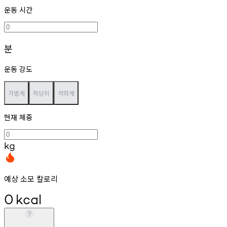
운동 시간
분
운동 강도
가볍게
적당히
격하게
현재 체중
kg
예상 소모 칼로리
0
kcal