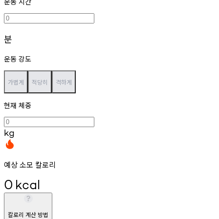
운동 시간
분
운동 강도
가볍게
적당히
격하게
현재 체중
kg
예상 소모 칼로리
0
kcal
칼로리 계산 방법