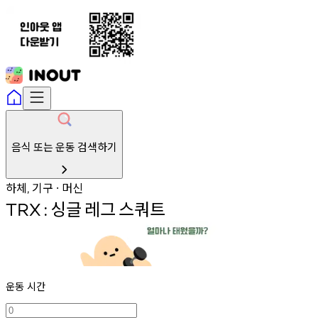
음식 또는 운동 검색하기
하체
기구
머신
,
∙
싱글
레그
스쿼트
TRX
:
운동 시간