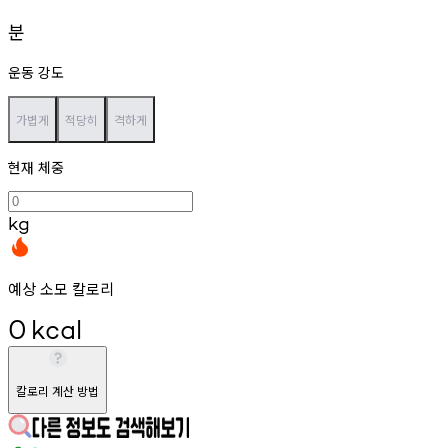
분
운동 강도
가볍게
적당히
격하게
현재 체중
kg
예상 소모 칼로리
0
kcal
칼로리 계산 방법