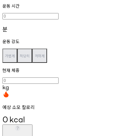
운동 시간
분
운동 강도
가볍게
적당히
격하게
현재 체중
kg
예상 소모 칼로리
0
kcal