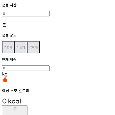
운동 시간
분
운동 강도
가볍게
적당히
격하게
현재 체중
kg
예상 소모 칼로리
0
kcal