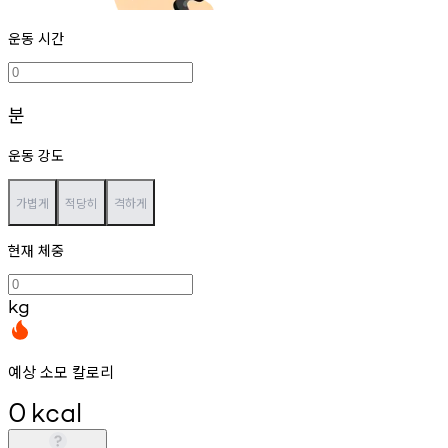
운동 시간
분
운동 강도
가볍게
적당히
격하게
현재 체중
kg
예상 소모 칼로리
0
kcal