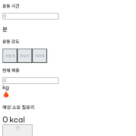
운동 시간
분
운동 강도
가볍게
적당히
격하게
현재 체중
kg
예상 소모 칼로리
0
kcal