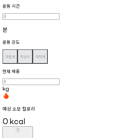
운동 시간
분
운동 강도
가볍게
적당히
격하게
현재 체중
kg
예상 소모 칼로리
0
kcal