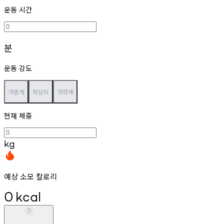
운동 시간
분
운동 강도
가볍게
적당히
격하게
현재 체중
kg
예상 소모 칼로리
0
kcal