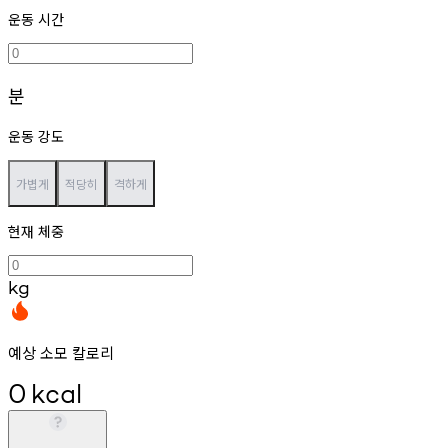
운동 시간
분
운동 강도
가볍게
적당히
격하게
현재 체중
kg
예상 소모 칼로리
0
kcal