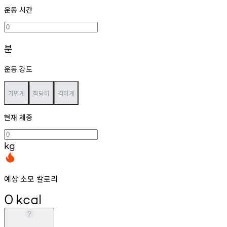
운동 시간
분
운동 강도
가볍게
적당히
격하게
현재 체중
kg
예상 소모 칼로리
0
kcal