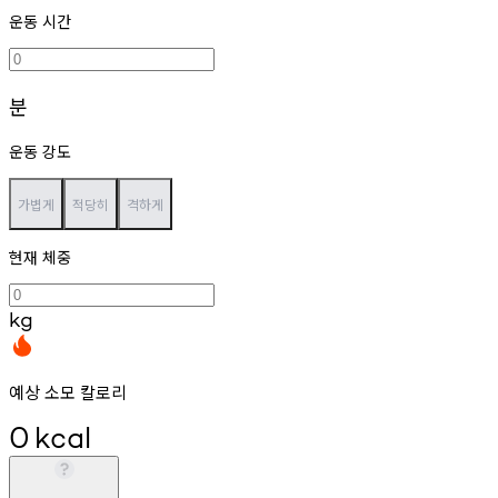
운동 시간
분
운동 강도
가볍게
적당히
격하게
현재 체중
kg
예상 소모 칼로리
0
kcal