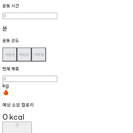
운동 시간
분
운동 강도
가볍게
적당히
격하게
현재 체중
kg
예상 소모 칼로리
0
kcal