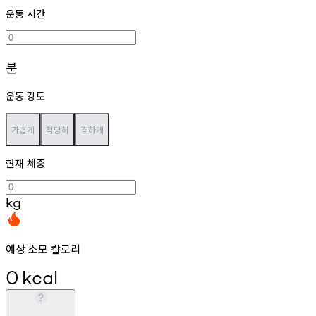
운동 시간
분
운동 강도
가볍게
적당히
격하게
현재 체중
kg
예상 소모 칼로리
0
kcal