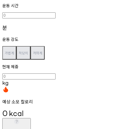
운동 시간
분
운동 강도
가볍게
적당히
격하게
현재 체중
kg
예상 소모 칼로리
0
kcal