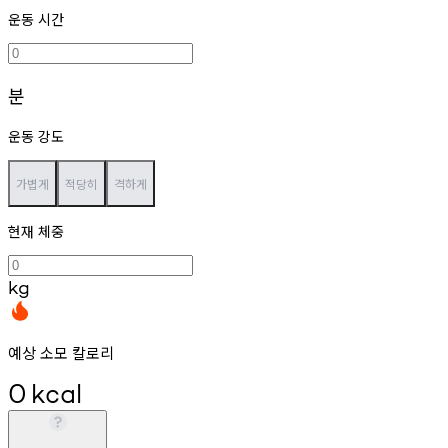
운동 시간
분
운동 강도
가볍게
적당히
격하게
현재 체중
kg
예상 소모 칼로리
0
kcal