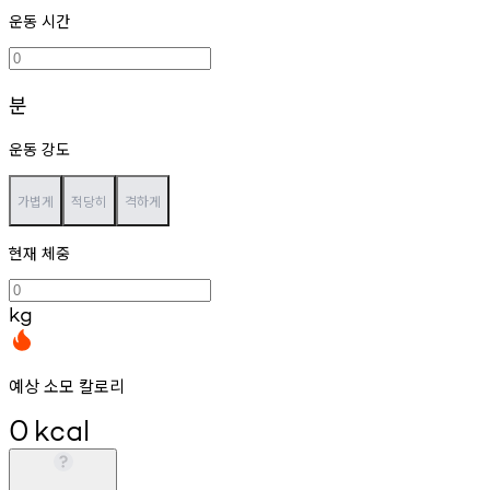
운동 시간
분
운동 강도
가볍게
적당히
격하게
현재 체중
kg
예상 소모 칼로리
0
kcal