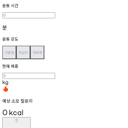
운동 시간
분
운동 강도
가볍게
적당히
격하게
현재 체중
kg
예상 소모 칼로리
0
kcal