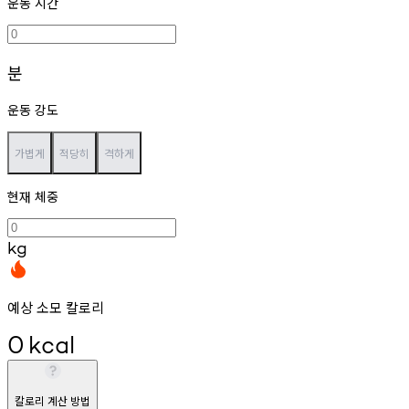
운동 시간
분
운동 강도
가볍게
적당히
격하게
현재 체중
kg
예상 소모 칼로리
0
kcal
칼로리 계산 방법