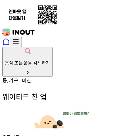
음식 또는 운동 검색하기
등
기구
머신
,
∙
웨이티드 친 업