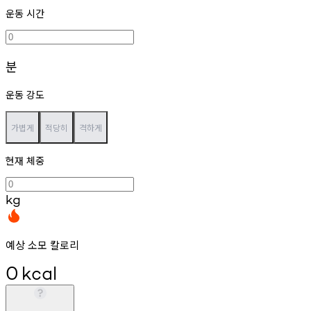
운동 시간
분
운동 강도
가볍게
적당히
격하게
현재 체중
kg
예상 소모 칼로리
0
kcal