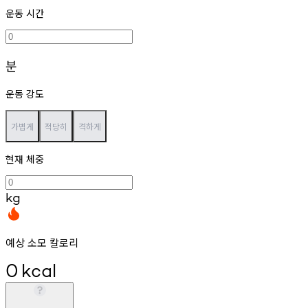
운동 시간
분
운동 강도
가볍게
적당히
격하게
현재 체중
kg
예상 소모 칼로리
0
kcal