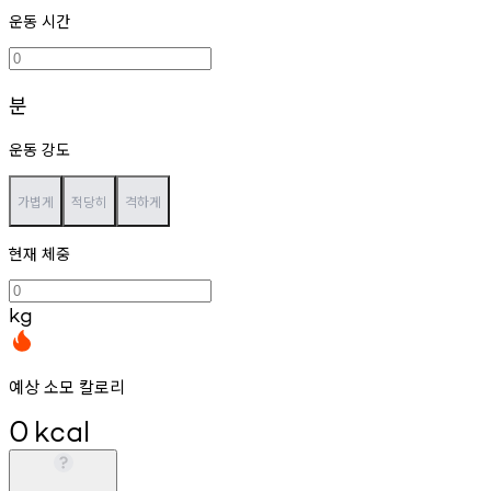
운동 시간
분
운동 강도
가볍게
적당히
격하게
현재 체중
kg
예상 소모 칼로리
0
kcal