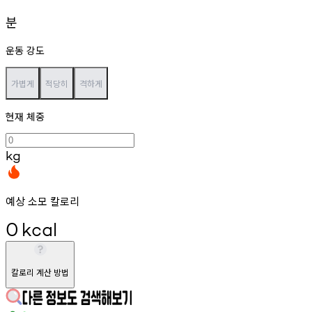
분
운동 강도
가볍게
적당히
격하게
현재 체중
kg
예상 소모 칼로리
0
kcal
칼로리 계산 방법