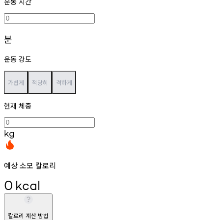
운동 시간
분
운동 강도
가볍게
적당히
격하게
현재 체중
kg
예상 소모 칼로리
0
kcal
칼로리 계산 방법