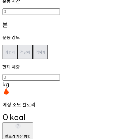
운동 시간
분
운동 강도
가볍게
적당히
격하게
현재 체중
kg
예상 소모 칼로리
0
kcal
칼로리 계산 방법