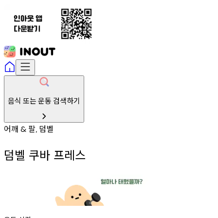
음식 또는 운동 검색하기
어깨
팔
덤벨
&
,
덤벨 쿠바 프레스