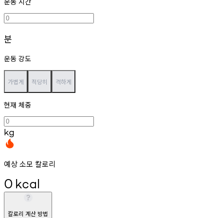
운동 시간
분
운동 강도
가볍게
적당히
격하게
현재 체중
kg
예상 소모 칼로리
0
kcal
칼로리 계산 방법