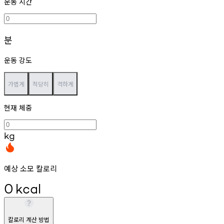
운동 시간
분
운동 강도
가볍게
적당히
격하게
현재 체중
kg
예상 소모 칼로리
0
kcal
칼로리 계산 방법