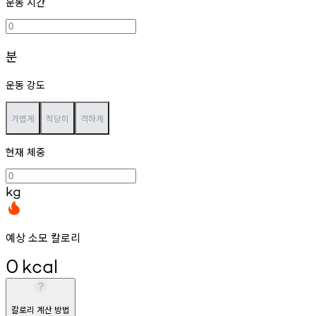
운동 시간
분
운동 강도
가볍게
적당히
격하게
현재 체중
kg
예상 소모 칼로리
0
kcal
칼로리 계산 방법