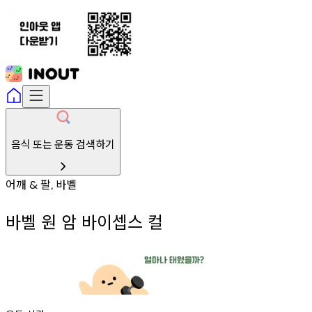
음식 또는 운동 검색하기
어깨
팔
바벨
&
,
바벨 원 암 바이셉스 컬