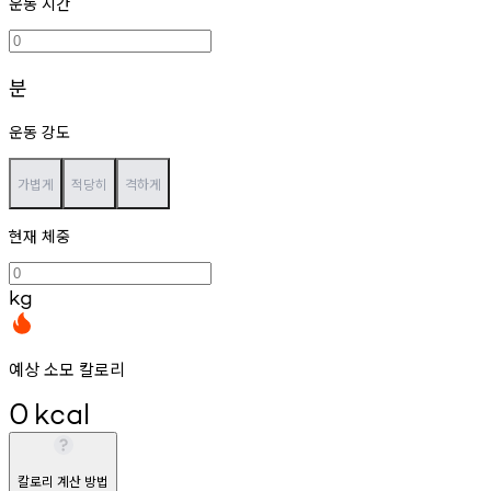
운동 시간
분
운동 강도
가볍게
적당히
격하게
현재 체중
kg
예상 소모 칼로리
0
kcal
칼로리 계산 방법