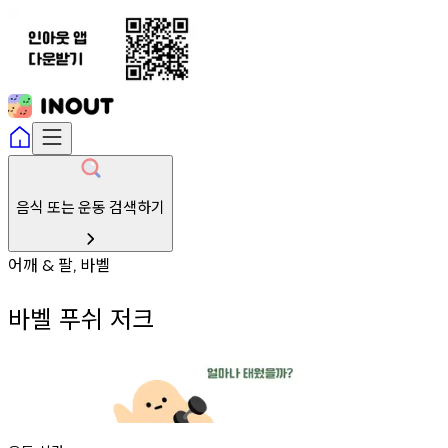
음식 또는 운동 검색하기
어깨
팔
바벨
&
,
바벨 푸쉬 저크