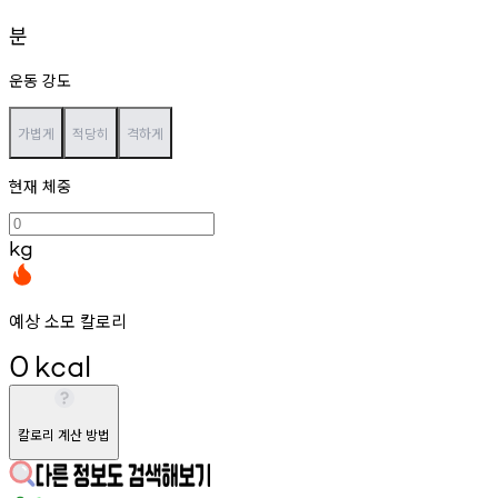
분
운동 강도
가볍게
적당히
격하게
현재 체중
kg
예상 소모 칼로리
0
kcal
칼로리 계산 방법