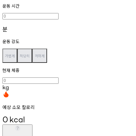
운동 시간
분
운동 강도
가볍게
적당히
격하게
현재 체중
kg
예상 소모 칼로리
0
kcal