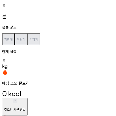
분
운동 강도
가볍게
적당히
격하게
현재 체중
kg
예상 소모 칼로리
0
kcal
칼로리 계산 방법