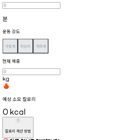
분
운동 강도
가볍게
적당히
격하게
현재 체중
kg
예상 소모 칼로리
0
kcal
칼로리 계산 방법