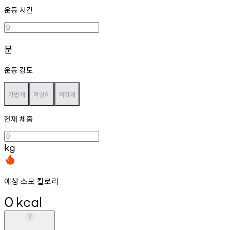
운동 시간
분
운동 강도
가볍게
적당히
격하게
현재 체중
kg
예상 소모 칼로리
0
kcal