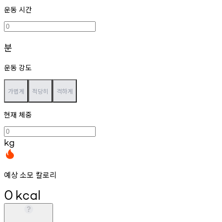
운동 시간
분
운동 강도
가볍게
적당히
격하게
현재 체중
kg
예상 소모 칼로리
0
kcal