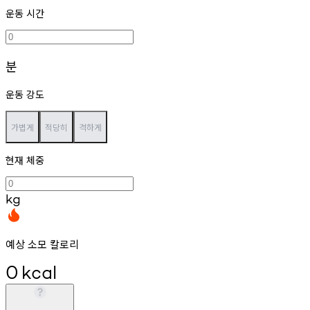
운동 시간
분
운동 강도
가볍게
적당히
격하게
현재 체중
kg
예상 소모 칼로리
0
kcal