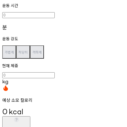
운동 시간
분
운동 강도
가볍게
적당히
격하게
현재 체중
kg
예상 소모 칼로리
0
kcal