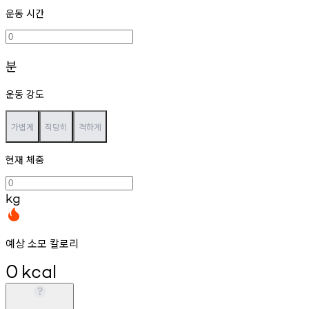
운동 시간
분
운동 강도
가볍게
적당히
격하게
현재 체중
kg
예상 소모 칼로리
0
kcal