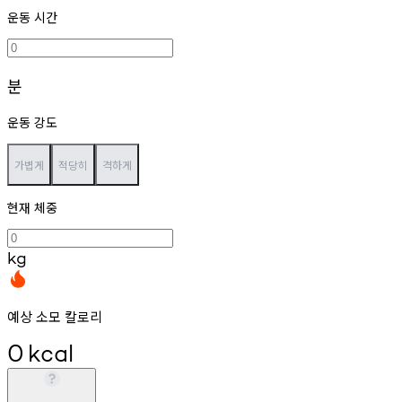
운동 시간
분
운동 강도
가볍게
적당히
격하게
현재 체중
kg
예상 소모 칼로리
0
kcal