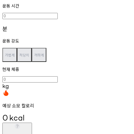
운동 시간
분
운동 강도
가볍게
적당히
격하게
현재 체중
kg
예상 소모 칼로리
0
kcal