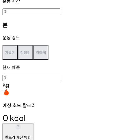
운동 시간
분
운동 강도
가볍게
적당히
격하게
현재 체중
kg
예상 소모 칼로리
0
kcal
칼로리 계산 방법