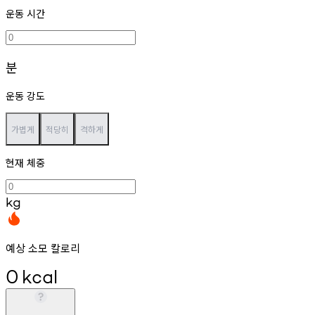
운동 시간
분
운동 강도
가볍게
적당히
격하게
현재 체중
kg
예상 소모 칼로리
0
kcal