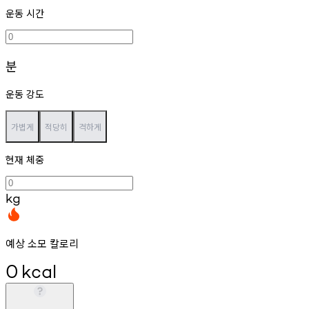
운동 시간
분
운동 강도
가볍게
적당히
격하게
현재 체중
kg
예상 소모 칼로리
0
kcal